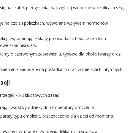
się na skutek przegrzania, najczęściej widoczne w okolicach szyi,
cje na czole i policzkach, wywołane wpływem hormonów
uzki przypominające ślady po owadach, będące skutkiem
owe składniki diety.
plamy o czerwonym zabarwieniu, typowe dla okolic twarzy oraz
erwienienie widoczne na pośladkach oraz w miejscach intymnych.
acji
trzegać kilku kluczowych zasad:
erając warstwy odzieży do temperatury otoczenia.
preparaty typu emolient, przeznaczone dla dzieci od momentu
 powinny być prane przy użyciu delikatnych środków