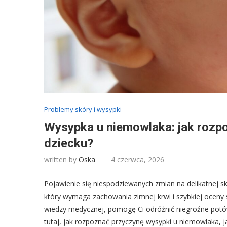
Problemy skóry i wysypki
Wysypka u niemowlaka: jak rozp
dziecku?
written by
Oska
4 czerwca, 2026
Pojawienie się niespodziewanych zmian na delikatnej 
który wymaga zachowania zimnej krwi i szybkiej oceny s
wiedzy medycznej, pomogę Ci odróżnić niegroźne potów
tutaj, jak rozpoznać przyczynę wysypki u niemowlaka, j