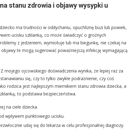
na stanu zdrowia i objawy wysypki u
dziecko ma trudności w oddychaniu, opuchliznę buzi lub powiek,
ywem ucisku szklanką, co może świadczyć o groźnych
problemy z jedzeniem, wymiotuje lub ma biegunkę, nie czekaj na
aż objawy te mogą sugerować poważniejszą infekcję wymagającą
 Z mojego ojcowskiego doświadczenia wynika, że lepiej raz za
stanawianiu się, czy to tylko zwykłe podrażnienie, czy coś
ako rodzica jest najlepszym miernikiem stanu zdrowia dziecka, a
szklanką, to podstawa bezpieczeństwa.
ej na ciele dziecka.
 pod wpływem punktowego ucisku.
niezwłocznie udaj się do lekarza w celu profesjonalnej diagnozy.