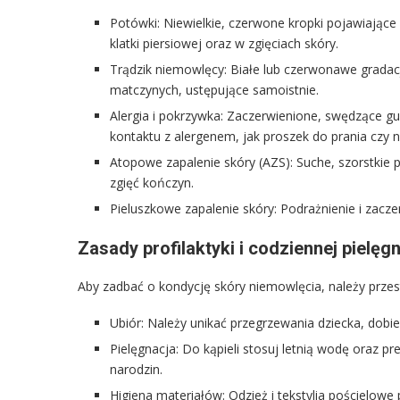
Potówki: Niewielkie, czerwone kropki pojawiające 
klatki piersiowej oraz w zgięciach skóry.
Trądzik niemowlęcy: Białe lub czerwonawe grada
matczynych, ustępujące samoistnie.
Alergia i pokrzywka: Zaczerwienione, swędzące g
kontaktu z alergenem, jak proszek do prania czy n
Atopowe zapalenie skóry (AZS): Suche, szorstkie 
zgięć kończyn.
Pieluszkowe zapalenie skóry: Podrażnienie i zacz
Zasady profilaktyki i codziennej pielęgn
Aby zadbać o kondycję skóry niemowlęcia, należy przes
Ubiór: Należy unikać przegrzewania dziecka, dobi
Pielęgnacja: Do kąpieli stosuj letnią wodę oraz 
narodzin.
Higiena materiałów: Odzież i tekstylia pościelowe