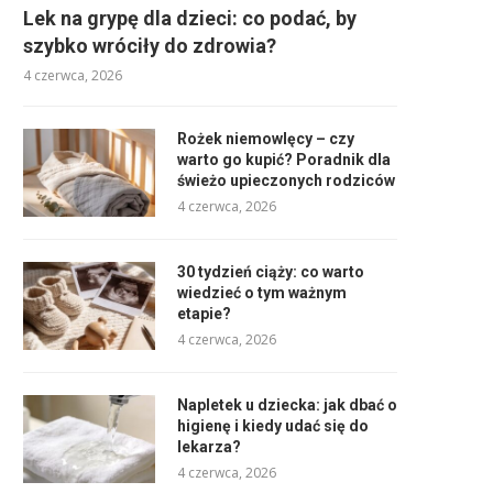
Lek na grypę dla dzieci: co podać, by
szybko wróciły do zdrowia?
4 czerwca, 2026
Rożek niemowlęcy – czy
warto go kupić? Poradnik dla
świeżo upieczonych rodziców
4 czerwca, 2026
30 tydzień ciąży: co warto
wiedzieć o tym ważnym
etapie?
4 czerwca, 2026
Napletek u dziecka: jak dbać o
higienę i kiedy udać się do
lekarza?
4 czerwca, 2026