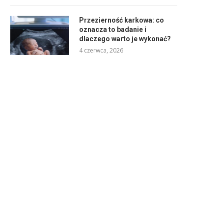
Przezierność karkowa: co
oznacza to badanie i
dlaczego warto je wykonać?
4 czerwca, 2026