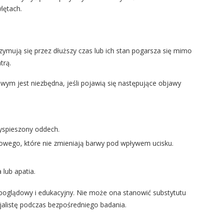
lętach.
zymują się przez dłuższy czas lub ich stan pogarsza się mimo
trą.
m jest niezbędna, jeśli pojawią się następujące objawy
yspieszony oddech.
owego, które nie zmieniają barwy pod wpływem ucisku.
lub apatia.
 poglądowy i edukacyjny. Nie może ona stanowić substytutu
jalistę podczas bezpośredniego badania.