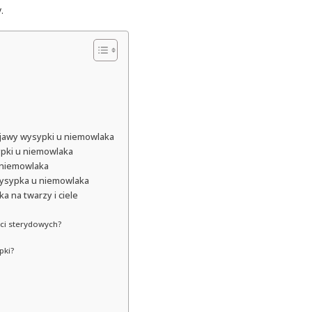
.
bjawy wysypki u niemowlaka
ypki u niemowlaka
 niemowlaka
 wysypka u niemowlaka
a na twarzy i ciele
ci sterydowych?
pki?