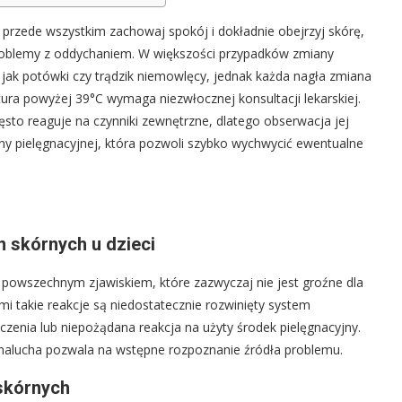
 przede wszystkim zachowaj spokój i dokładnie obejrzyj skórę,
problemy z oddychaniem. W większości przypadków zmiany
 jak potówki czy trądzik niemowlęcy, jednak każda nagła zmiana
ura powyżej 39°C wymaga niezwłocznej konsultacji lekarskiej.
zęsto reaguje na czynniki zewnętrzne, dlatego obserwacja jej
ny pielęgnacyjnej, która pozwoli szybko wychwycić ewentualne
 skórnych u dzieci
powszechnym zjawiskiem, które zazwyczaj nie jest groźne dla
i takie reakcje są niedostatecznie rozwinięty system
zenia lub niepożądana reakcja na użyty środek pielęgnacyjny.
alucha pozwala na wstępne rozpoznanie źródła problemu.
skórnych