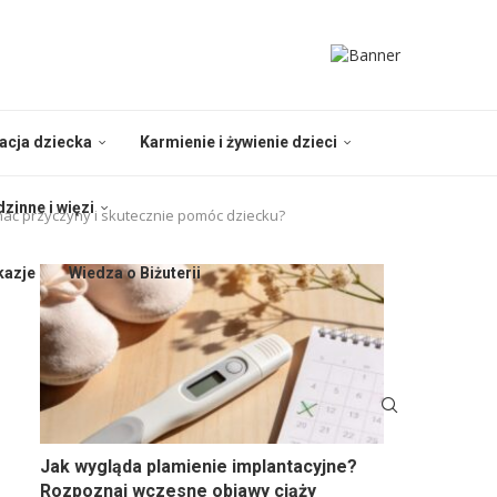
nacja dziecka
Karmienie i żywienie dzieci
dzinne i więzi
ać przyczyny i skutecznie pomóc dziecku?
kazje
Wiedza o Biżuterii
Jak wygląda plamienie implantacyjne?
Rozpoznaj wczesne objawy ciąży