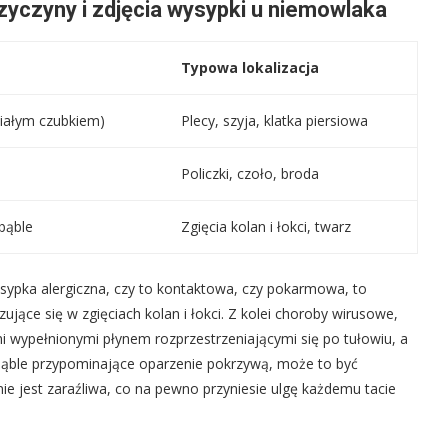
yczyny i zdjęcia wysypki u niemowlaka
Typowa lokalizacja
białym czubkiem)
Plecy, szyja, klatka piersiowa
Policzki, czoło, broda
 bąble
Zgięcia kolan i łokci, twarz
sypka alergiczna, czy to kontaktowa, czy pokarmowa, to
zujące się w zgięciach kolan i łokci. Z kolei choroby wirusowe,
mi wypełnionymi płynem rozprzestrzeniającymi się po tułowiu, a
 bąble przypominające oparzenie pokrzywą, może to być
nie jest zaraźliwa, co na pewno przyniesie ulgę każdemu tacie