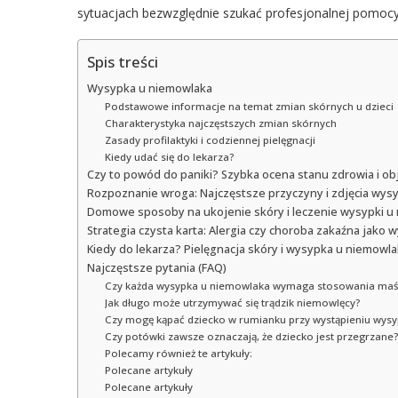
sytuacjach bezwzględnie szukać profesjonalnej pomocy
Spis treści
Wysypka u niemowlaka
Podstawowe informacje na temat zmian skórnych u dzieci
Charakterystyka najczęstszych zmian skórnych
Zasady profilaktyki i codziennej pielęgnacji
Kiedy udać się do lekarza?
Czy to powód do paniki? Szybka ocena stanu zdrowia i o
Rozpoznanie wroga: Najczęstsze przyczyny i zdjęcia wys
Domowe sposoby na ukojenie skóry i leczenie wysypki u
Strategia czysta karta: Alergia czy choroba zakaźna jako
Kiedy do lekarza? Pielęgnacja skóry i wysypka u niemowlak
Najczęstsze pytania (FAQ)
Czy każda wysypka u niemowlaka wymaga stosowania maś
Jak długo może utrzymywać się trądzik niemowlęcy?
Czy mogę kąpać dziecko w rumianku przy wystąpieniu wysy
Czy potówki zawsze oznaczają, że dziecko jest przegrzane?
Polecamy również te artykuły:
Polecane artykuły
Polecane artykuły