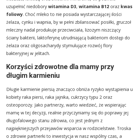
uzupełnić niedobory
witamina D3
,
witamina B12
oraz
kwas
foliowy
. Choć mleko to nie posiada wystarczającej ilości
żelaza, cynku i wapnia, by w pełni zbilansować posiłki, gruczoł
mleczny nadal produkuje przeciwciała, lizozym niszczący
ściany bakterii, laktoferynę utrudniającą bakteriom dostęp do
żelaza oraz oligosacharydy stymulujące rozwój flory
bakteryjnej w jelitach.
Korzyści zdrowotne dla mamy przy
długim karmieniu
Długie karmienie piersią znacząco obniża ryzyko wystąpienia u
kobiety raka piersi, raka jajnika, cukrzycy typu 2 oraz
osteoporozy. Jako partnerzy, warto wiedzieć, że wspierając
mamę w tej decyzji, realnie przyczyniamy się do poprawy jej
długofalowego stanu zdrowia, co jest jednym z
najpiękniejszych przejawów wsparcia w rodzicielstwie. Troska
o zdrowie partnerki to inwestycja w nasz wspólny czas, a