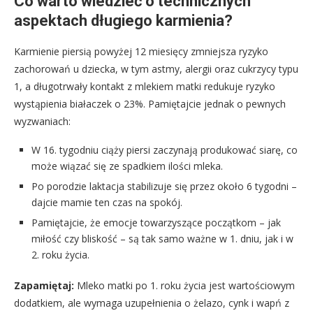
Co warto wiedzieć o technicznych
aspektach długiego karmienia?
Karmienie piersią powyżej 12 miesięcy zmniejsza ryzyko
zachorowań u dziecka, w tym astmy, alergii oraz cukrzycy typu
1, a długotrwały kontakt z mlekiem matki redukuje ryzyko
wystąpienia białaczek o 23%. Pamiętajcie jednak o pewnych
wyzwaniach:
W 16. tygodniu ciąży piersi zaczynają produkować siarę, co
może wiązać się ze spadkiem ilości mleka.
Po porodzie laktacja stabilizuje się przez około 6 tygodni –
dajcie mamie ten czas na spokój.
Pamiętajcie, że emocje towarzyszące początkom – jak
miłość czy bliskość – są tak samo ważne w 1. dniu, jak i w
2. roku życia.
Zapamiętaj:
Mleko matki po 1. roku życia jest wartościowym
dodatkiem, ale wymaga uzupełnienia o żelazo, cynk i wapń z