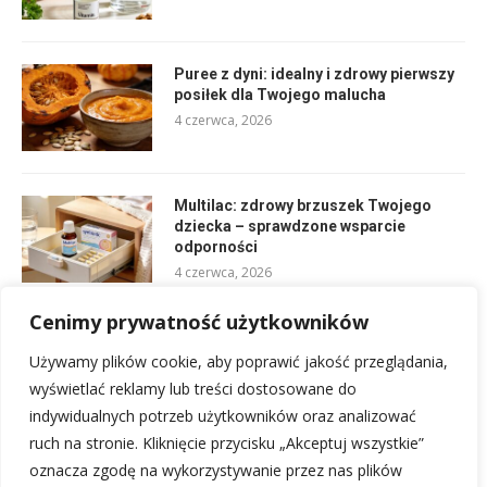
Puree z dyni: idealny i zdrowy pierwszy
posiłek dla Twojego malucha
4 czerwca, 2026
Multilac: zdrowy brzuszek Twojego
dziecka – sprawdzone wsparcie
odporności
4 czerwca, 2026
Cenimy prywatność użytkowników
Kraniosynostoza: objawy, diagnoza i jak
pomóc dziecku?
Używamy plików cookie, aby poprawić jakość przeglądania,
4 czerwca, 2026
wyświetlać reklamy lub treści dostosowane do
indywidualnych potrzeb użytkowników oraz analizować
ruch na stronie. Kliknięcie przycisku „Akceptuj wszystkie”
oznacza zgodę na wykorzystywanie przez nas plików