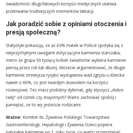
świadomość długofalowych korzyści medycznych ułatwia
przetrwanie trudniejszych momentów laktacji.
Jak poradzić sobie z opiniami otoczenia i
presją społeczną?
Statystyki pokazują, że aż 63% matek w Polsce spotyka się z
nieprzychylnymi uwagami dotyczącymi karmienia starszaka,
mimo że grupa 50 tysięcy kobiet świadomie wybiera karmienie
piersią przez rok lub dłużej. Możecie argumentować, że długie
karmienie zmniejsza ryzyko wystąpienia wad zgryzu u dziecka
nawet o 60%, co jest twardym dowodem na korzyści
rozwojowe. Też masz podobny dylemat, gdy słyszysz „dobre
rady” od ciotek czy znajomych? Warto zachować spokój i
pamiętać, że to wy jesteście rodzicami.
Ważne:
Komitet ds. Żywienia Polskiego Towarzystwa
Gastroenterologii, Hepatologii i Żywienia Dzieci popiera
naturalne karmienie po 1. roku życia, co warto przypominać