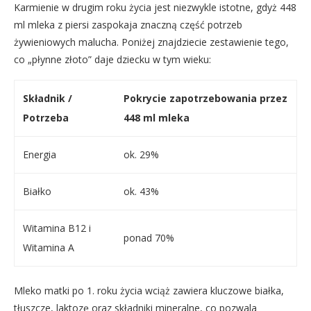
Karmienie w drugim roku życia jest niezwykle istotne, gdyż 448
ml mleka z piersi zaspokaja znaczną część potrzeb
żywieniowych malucha. Poniżej znajdziecie zestawienie tego,
co „płynne złoto” daje dziecku w tym wieku:
Składnik /
Pokrycie zapotrzebowania przez
Potrzeba
448 ml mleka
Energia
ok. 29%
Białko
ok. 43%
Witamina B12 i
ponad 70%
Witamina A
Mleko matki po 1. roku życia wciąż zawiera kluczowe białka,
tłuszcze, laktozę oraz składniki mineralne, co pozwala