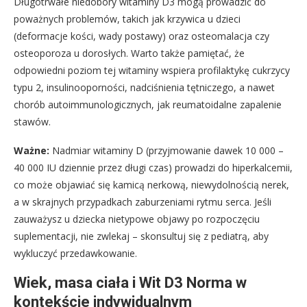
Długotrwałe niedobory witaminy D3 mogą prowadzić do
poważnych problemów, takich jak krzywica u dzieci
(deformacje kości, wady postawy) oraz osteomalacja czy
osteoporoza u dorosłych. Warto także pamiętać, że
odpowiedni poziom tej witaminy wspiera profilaktykę cukrzycy
typu 2, insulinooporności, nadciśnienia tętniczego, a nawet
chorób autoimmunologicznych, jak reumatoidalne zapalenie
stawów.
Ważne:
Nadmiar witaminy D (przyjmowanie dawek 10 000 –
40 000 IU dziennie przez długi czas) prowadzi do hiperkalcemii,
co może objawiać się kamicą nerkową, niewydolnością nerek,
a w skrajnych przypadkach zaburzeniami rytmu serca. Jeśli
zauważysz u dziecka nietypowe objawy po rozpoczęciu
suplementacji, nie zwlekaj – skonsultuj się z pediatrą, aby
wykluczyć przedawkowanie.
Wiek, masa ciała i Wit D3 Norma w
kontekście indywidualnym