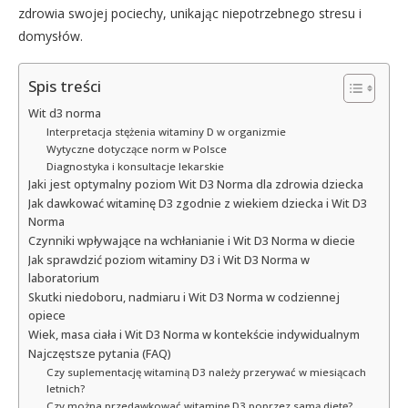
zdrowia swojej pociechy, unikając niepotrzebnego stresu i
domysłów.
Spis treści
Wit d3 norma
Interpretacja stężenia witaminy D w organizmie
Wytyczne dotyczące norm w Polsce
Diagnostyka i konsultacje lekarskie
Jaki jest optymalny poziom Wit D3 Norma dla zdrowia dziecka
Jak dawkować witaminę D3 zgodnie z wiekiem dziecka i Wit D3
Norma
Czynniki wpływające na wchłanianie i Wit D3 Norma w diecie
Jak sprawdzić poziom witaminy D3 i Wit D3 Norma w
laboratorium
Skutki niedoboru, nadmiaru i Wit D3 Norma w codziennej
opiece
Wiek, masa ciała i Wit D3 Norma w kontekście indywidualnym
Najczęstsze pytania (FAQ)
Czy suplementację witaminą D3 należy przerywać w miesiącach
letnich?
Czy można przedawkować witaminę D3 poprzez samą dietę?