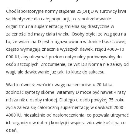
Choć laboratoryjne normy stężenia 25(OH)D w surowicy krwi
są identyczne dla całej populacji, to zapotrzebowanie
organizmu na suplementację zmienia się drastycznie w
zależności od masy ciała i wieku. Osoby otyłe, ze względu na
to, że witamina D jest magazynowana w tkance tłuszczowej,
często wymagają znacznie wyższych dawek, rzędu 4000–10
000 IU, aby utrzymać poziom optymalny porównywalny do
osób szczupłych. Zrozumienie, że Wit D3 Norma nie zależy od
wagi, ale dawkowanie już tak, to klucz do sukcesu.
Warto również zwrócić uwagę na seniorów: u 70-latka
zdolność syntezy skórnej witaminy D może być nawet 4 razy
niższa niż u osoby młodej. Dlatego u osób powyżej 75. roku
życia zaleca się całoroczną suplementację w dawkach 2000–
4000 IU, niezależnie od nasłonecznienia, co pozwala utrzymać
ich organizm w dobrej kondycji i wspiera zdrowie kości na co
dzień.