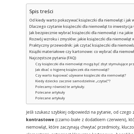
Spis treści
Od kiedy warto pokazywać książeczki dla niemowląt i jak 
Dlaczego czytanie książeczki dla niemowląt to inwestyc
Jak bezpiecznie wybrać książeczki dla niemowląt i na jaki
Rozwój wzroku i zmysłów: jakie książeczki dla niemowląt
Praktyczny przewodnik: jak czytać książeczki dla niemowl
Książki materiałowe czy kartonowe: co wybrać dla niemow
Najczęstsze pytania (FAQ)
Czy książeczki dla niemowląt mogą być zbyt stymulujące p
Jak dbać o higienę książeczek dla niemowląt?
Czy warto kupować używane książeczki dla niemowląt?
Kiedy dziecko zacznie samodzielnie „czytać”?
Polecamy również te artykuły:
Polecane artykuły
Polecane artykuły
Jeśli szukasz szybkiej odpowiedzi na pytanie, od czego
kontrastowe
(czarno-białe z dodatkiem czerwieni), kt
niemowląt, które zaczynają chwytać przedmioty, klucz