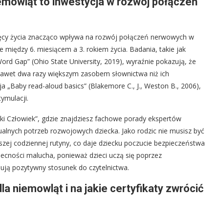
iemowląt to inwestycja w rozwój połączeń
sięcy życia znacząco wpływa na rozwój połączeń nerwowych w
 między 6. miesiącem a 3. rokiem życia. Badania, takie jak
rd Gap” (Ohio State University, 2019), wyraźnie pokazują, że
i nawet dwa razy większym zasobem słownictwa niż ich
ja „Baby read-aloud basics” (Blakemore C., J., Weston B., 2006),
ymulacji.
ki Człowiek”, gdzie znajdziesz fachowe porady ekspertów
alnych potrzeb rozwojowych dziecka. Jako rodzic nie musisz być
aszej codziennej rutyny, co daje dziecku poczucie bezpieczeństwa
 obecności malucha, ponieważ dzieci uczą się poprzez
dują pozytywny stosunek do czytelnictwa.
a niemowląt i na jakie certyfikaty zwrócić