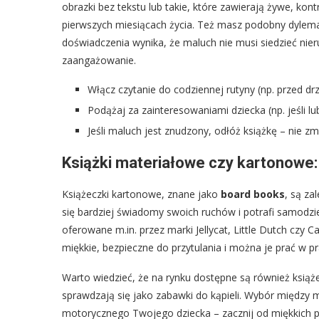
obrazki bez tekstu lub takie, które zawierają żywe, ko
pierwszych miesiącach życia. Też masz podobny dylema
doświadczenia wynika, że maluch nie musi siedzieć nier
zaangażowanie.
Włącz czytanie do codziennej rutyny (np. przed dr
Podążaj za zainteresowaniami dziecka (np. jeśli lub
Jeśli maluch jest znudzony, odłóż książkę – nie z
Książki materiałowe czy kartonowe:
Książeczki kartonowe, znane jako
board books
, są za
się bardziej świadomy swoich ruchów i potrafi samodzie
oferowane m.in. przez marki Jellycat, Little Dutch czy 
miękkie, bezpieczne do przytulania i można je prać w pr
Warto wiedzieć, że na rynku dostępne są również książe
sprawdzają się jako zabawki do kąpieli. Wybór między
motorycznego Twojego dziecka – zacznij od miękkich pr