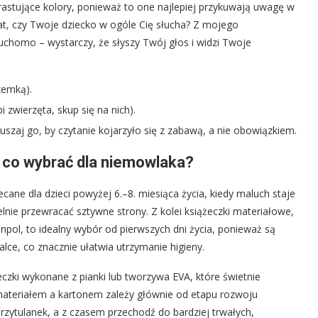
ntrastujące kolory, ponieważ to one najlepiej przykuwają uwagę w
t, czy Twoje dziecko w ogóle Cię słucha? Z mojego
uchomo – wystarczy, że słyszy Twój głos i widzi Twoje
zemką).
i zwierzęta, skup się na nich).
muszaj go, by czytanie kojarzyło się z zabawą, a nie obowiązkiem.
 co wybrać dla niemowlaka?
lecane dla dzieci powyżej 6.–8. miesiąca życia, kiedy maluch staje
lnie przewracać sztywne strony. Z kolei książeczki materiałowe,
Canpol, to idealny wybór od pierwszych dni życia, ponieważ są
alce, co znacznie ułatwia utrzymanie higieny.
czki wykonane z pianki lub tworzywa EVA, które świetnie
 materiałem a kartonem zależy głównie od etapu rozwoju
zytulanek, a z czasem przechodź do bardziej trwałych,