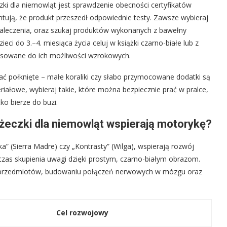
 dla niemowląt jest sprawdzenie obecności certyfikatów
ntują, że produkt przeszedł odpowiednie testy. Zawsze wybieraj
skaleczenia, oraz szukaj produktów wykonanych z bawełny
eci do 3.–4. miesiąca życia celuj w książki czarno-białe lub z
tosowane do ich możliwości wzrokowych.
ć połknięte – małe koraliki czy słabo przymocowane dodatki są
eriałowe, wybieraj takie, które można bezpiecznie prać w pralce,
ko bierze do buzi.
ążeczki dla niemowląt wspierają motorykę?
a” (Sierra Madre) czy „Kontrasty” (Wilga), wspierają rozwój
 czas skupienia uwagi dzięki prostym, czarno-białym obrazom.
 przedmiotów, budowaniu połączeń nerwowych w mózgu oraz
Cel rozwojowy