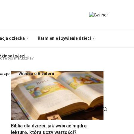
nacja dziecka
Karmienie i żywienie dzieci
dzinne i więzi
 rozwoju maluszka?
kazje
Wiedza o Biżuterii
Biblia dla dzieci: jak wybrać mądrą
lekturę, która uczy wartości?