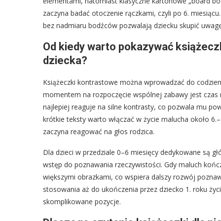
elementami, natomiast klasyczne kartonowe „board boo
zaczyna badać otoczenie rączkami, czyli po 6. miesiącu
bez nadmiaru bodźców pozwalają dziecku skupić uwagę
Od kiedy warto pokazywać książeczki
dziecka?
Książeczki kontrastowe można wprowadzać do codzienne
momentem na rozpoczęcie wspólnej zabawy jest czas m
najlepiej reaguje na silne kontrasty, co pozwala mu po
krótkie teksty warto włączać w życie malucha około 6.–9
zaczyna reagować na głos rodzica.
Dla dzieci w przedziale 0–6 miesięcy dedykowane są głó
wstęp do poznawania rzeczywistości. Gdy maluch kończy 
większymi obrazkami, co wspiera dalszy rozwój poznaw
stosowania aż do ukończenia przez dziecko 1. roku życia
skomplikowane pozycje.