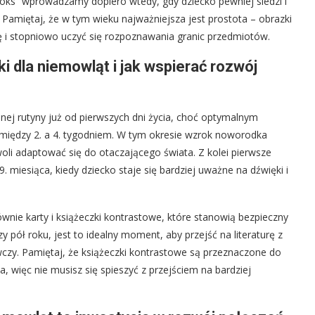
ks” wprowadzamy dopiero wtedy, gdy dziecko pewniej siedzi i
. Pamiętaj, że w tym wieku najważniejsza jest prostota – obrazki
 i stopniowo uczyć się rozpoznawania granic przedmiotów.
 dla niemowląt i jak wspierać rozwój
j rutyny już od pierwszych dni życia, choć optymalnym
iędzy 2. a 4. tygodniem. W tym okresie wzrok noworodka
woli adaptować się do otaczającego świata. Z kolei pierwsze
. miesiąca, kiedy dziecko staje się bardziej uważne na dźwięki i
wnie karty i książeczki kontrastowe, które stanowią bezpieczny
pół roku, jest to idealny moment, aby przejść na literaturę z
czy. Pamiętaj, że książeczki kontrastowe są przeznaczone do
, więc nie musisz się spieszyć z przejściem na bardziej