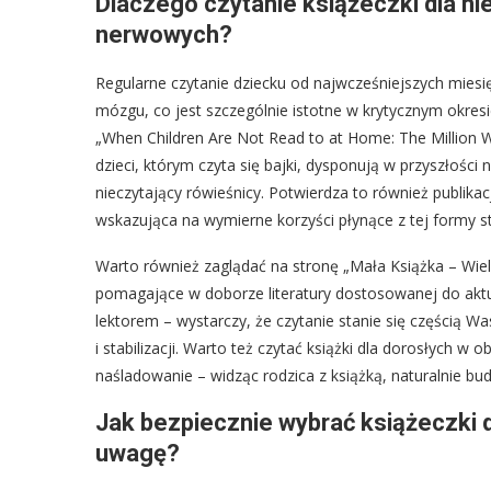
Dlaczego czytanie książeczki dla n
nerwowych?
Regularne czytanie dziecku od najwcześniejszych mie
mózgu, co jest szczególnie istotne w krytycznym okresie
„When Children Are Not Read to at Home: The Million Wo
dzieci, którym czyta się bajki, dysponują w przyszłośc
nieczytający rówieśnicy. Potwierdza to również publikac
wskazująca na wymierne korzyści płynące z tej formy st
Warto również zaglądać na stronę „Mała Książka – Wiel
pomagające w doborze literatury dostosowanej do aktu
lektorem – wystarczy, że czytanie stanie się częścią W
i stabilizacji. Warto też czytać książki dla dorosłych w
naśladowanie – widząc rodzica z książką, naturalnie bu
Jak bezpiecznie wybrać książeczki dl
uwagę?