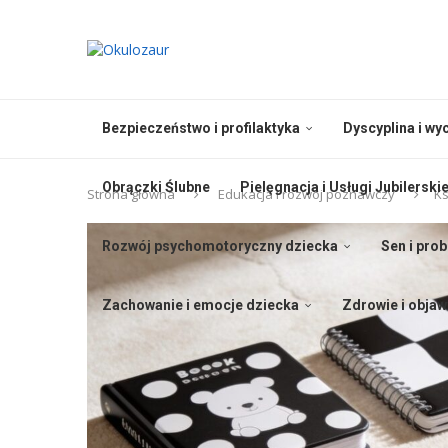
Bezpieczeństwo i profilaktyka
Dyscyplina i w
Obrączki Ślubne
Pielęgnacja i Usługi Jubilerski
Strona główna
Edukacja i rozwój poznawczy
Ks
Rozwój psychomotoryczny dziecka
Sen i pro
Zachowanie i emocje dziecka
Zdrowie i objaw