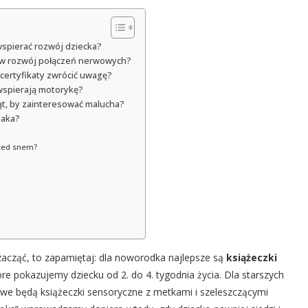
wspierać rozwój dziecka?
ja w rozwój połączeń nerwowych?
e certyfikaty zwrócić uwagę?
 wspierają motorykę?
ąt, by zainteresować malucha?
laka?
rzed snem?
 zacząć, to zapamiętaj: dla noworodka najlepsze są
książeczki
óre pokazujemy dziecku od 2. do 4. tygodnia życia. Dla starszych
owe będą książeczki sensoryczne z metkami i szeleszczącymi