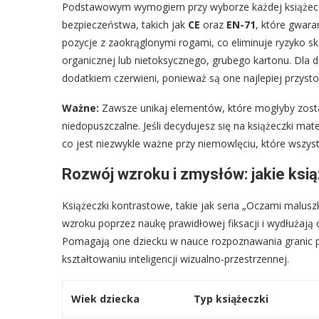
Podstawowym wymogiem przy wyborze każdej książeczki
bezpieczeństwa, takich jak
CE
oraz
EN-71
, które gwara
pozycje z zaokrąglonymi rogami, co eliminuje ryzyko 
organicznej lub nietoksycznego, grubego kartonu. Dla dzi
dodatkiem czerwieni, ponieważ są one najlepiej przys
Ważne:
Zawsze unikaj elementów, które mogłyby zosta
niedopuszczalne. Jeśli decydujesz się na książeczki mat
co jest niezwykle ważne przy niemowlęciu, które wszyst
Rozwój wzroku i zmysłów: jakie ksi
Książeczki kontrastowe, takie jak seria „Oczami maluszk
wzroku poprzez naukę prawidłowej fiksacji i wydłużają
Pomagają one dziecku w nauce rozpoznawania granic
kształtowaniu inteligencji wizualno-przestrzennej.
Wiek dziecka
Typ książeczki