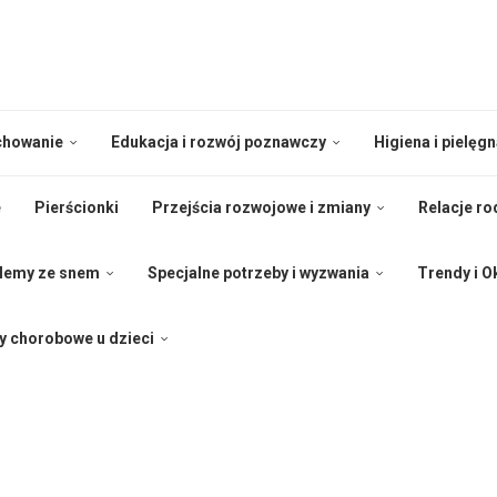
ychowanie
Edukacja i rozwój poznawczy
Higiena i pielęg
e
Pierścionki
Przejścia rozwojowe i zmiany
Relacje ro
blemy ze snem
Specjalne potrzeby i wyzwania
Trendy i O
y chorobowe u dzieci