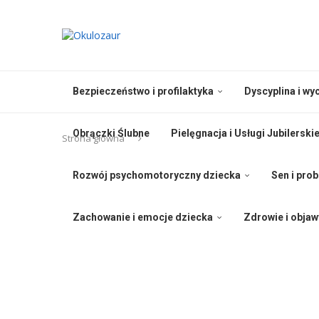
Bezpieczeństwo i profilaktyka
Dyscyplina i w
Obrączki Ślubne
Pielęgnacja i Usługi Jubilerski
Strona główna
Rozwój psychomotoryczny dziecka
Sen i pro
Zachowanie i emocje dziecka
Zdrowie i objaw