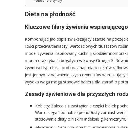
Polecane artykuły
Dieta na płodność
Kluczowe filary żywienia wspierająceg
Komponując jadłospis zwiększający szanse na poczęcie
ilości przeciwutleniaczy, wartościowych tłuszczów rośl
model żywienia inspirowany kuchnią śródziemnomorsk
morza oraz rybach bogatych w kwasy Omega-3. Równie i
żywności typu fast food oraz nadmiaru cukrów rafinow
jest jednym z najważniejszych czynników warunkującyc
wysoka waga mogą stanowić barierę dla starań o pot
Zasady żywieniowe dla przyszłych rod
Kobiety: Zaleca się zastąpienie części białek po
Warto sięgać po nabiał pełnotłusty zamiast wersji
stosowanie diety o niskim indeksie glikemicznym
Mężczyźni: Dieta powinna być wzbogacona o skła