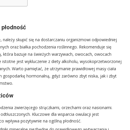
o płodność
, należy skupić się na dostarczaniu organizmowi odpowiedniej
innych oraz białka pochodzenia roślinnego. Rekomenduje się
ą, która bazuje na świeżych warzywach, owocach, owocach
stotne jest wykluczenie z diety alkoholu, wysokoprzetworzonej
anych. Warto pamiętać, że utrzymanie prawidłowej masy ciała
h gospodarkę hormonalną, gdyż zarówno zbyt niska, jak i zbyt
omstwo.
ziców
chodzenia zwierzęcego strączkami, orzechami oraz nasionami.
 odtłuszczonych. Kluczowe dla wsparcia owulacji jest
, co wpływa pozytywnie na ogólną płodność.
dniki mineralne niezbędne do prawidłowego wytwarzania i