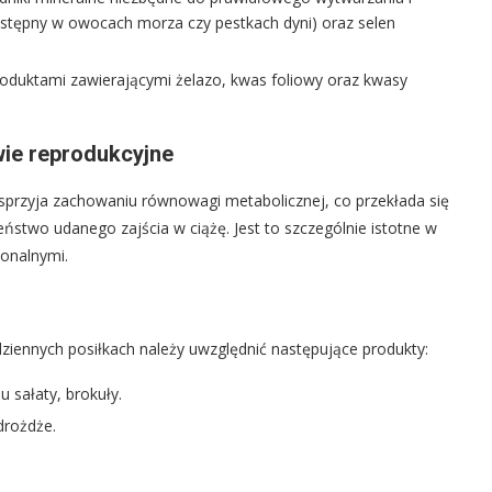
dostępny w owocach morza czy pestkach dyni) oraz selen
produktami zawierającymi żelazo, kwas foliowy oraz kwasy
ie reprodukcyjne
sprzyja zachowaniu równowagi metabolicznej, co przekłada się
ństwo udanego zajścia w ciążę. Jest to szczególnie istotne w
onalnymi.
iennych posiłkach należy uwzględnić następujące produkty:
u sałaty, brokuły.
drożdże.