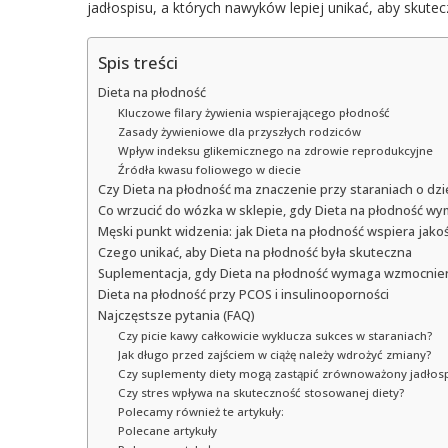
jadłospisu, a których nawyków lepiej unikać, aby skutec
Spis treści
Dieta na płodność
Kluczowe filary żywienia wspierającego płodność
Zasady żywieniowe dla przyszłych rodziców
Wpływ indeksu glikemicznego na zdrowie reprodukcyjne
Źródła kwasu foliowego w diecie
Czy Dieta na płodność ma znaczenie przy staraniach o dz
Co wrzucić do wózka w sklepie, gdy Dieta na płodność w
Męski punkt widzenia: jak Dieta na płodność wspiera jako
Czego unikać, aby Dieta na płodność była skuteczna
Suplementacja, gdy Dieta na płodność wymaga wzmocnie
Dieta na płodność przy PCOS i insulinooporności
Najczęstsze pytania (FAQ)
Czy picie kawy całkowicie wyklucza sukces w staraniach?
Jak długo przed zajściem w ciążę należy wdrożyć zmiany?
Czy suplementy diety mogą zastąpić zrównoważony jadłosp
Czy stres wpływa na skuteczność stosowanej diety?
Polecamy również te artykuły:
Polecane artykuły