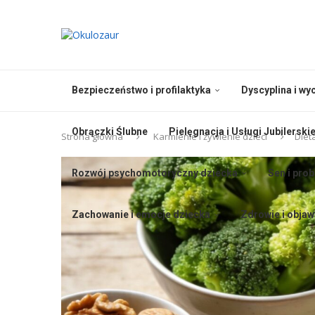
Bezpieczeństwo i profilaktyka
Dyscyplina i w
Obrączki Ślubne
Pielęgnacja i Usługi Jubilerski
Strona główna
Karmienie i żywienie dzieci
Diet
Rozwój psychomotoryczny dziecka
Sen i pro
Zachowanie i emocje dziecka
Zdrowie i objaw