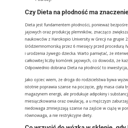
Czy Dieta na płodność ma znaczenie
Dieta jest fundamentem płodności, ponieważ bezpośr
jajowych oraz produkcję plemników, znacząco zwiększ
naukowców z Harokopio University w Grecji na grupie 24
śródziemnomorską przez 6 miesięcy przed procedurą I
i urodzenia żywego dziecka. Warto pamiętać, że interw
całkowitej liczby komórek jajowych, co dowodzi, że 
Odpowiednio dobrana Dieta na płodność to inwestycja, 
Jako ojciec wiem, że droga do rodzicielstwa bywa wyzw
istotnie poprawia szanse na poczęcie, gdy masa ciała b
magazynem energii, ale produkuje adipokiny i substancj
miesiączkowania oraz owulację, a u mężczyzn zaburzaj
niedowaga zmniejszają szanse na zajście w ciążę w po
równowaga, a nie restrykcyjne diety.
Co wrzucić do wózka w sklepie, gd