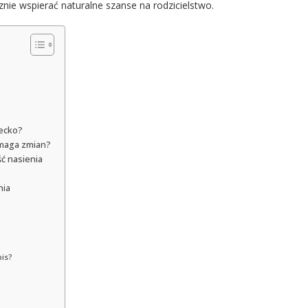
znie wspierać naturalne szanse na rodzicielstwo.
iecko?
ymaga zmian?
ść nasienia
nia
is?