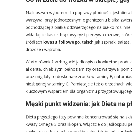
Najlepszym wyborem dla poprawy płodności jest dieta b
warzywa, przy jednoczesnym ograniczeniu białka zwierz
pochodzącej z białka odzwierzęcego na białko roślinne
wkładajcie kasze, brązowy ryż i pieczywo razowe, które
źródłach
kwasu foliowego
, takich jak szpinak, sałat
drożdże i wątroba.
Warto również wzbogacić jadłospis o konkretne produk
al dente, chleb żytni pełnoziarnisty oraz warzywa: pom
oraz migdały to doskonałe źródła witaminy E, natomiast
niezbędnej witaminy C. Pamiętajcie też o orzechach włosk
kluczowym wsparciem dla organizmu przygotowującego 
Męski punkt widzenia: jak Dieta na 
Dieta przyszłego taty powinna koncentrować się na skł
kwasy Omega-3 oraz likopen. Włączcie do jadłospisu pe
cynku, oraz tłuste ryby morskie, takie jak łosoś, sard