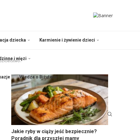
nacja dziecka
Karmienie i żywienie dzieci
dzinne i więzi
dzicielstwo?
kazje
Wiedza o Biżuterii
Jakie ryby w ciąży jeść bezpiecznie?
Poradnik dla przyszłej mamy