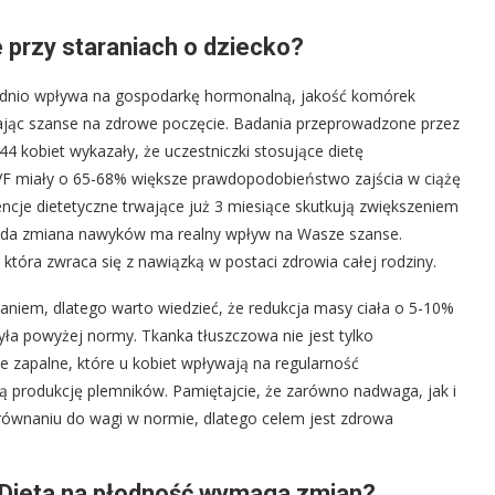
 przy staraniach o dziecko?
ednio wpływa na gospodarkę hormonalną, jakość komórek
ając szanse na zdrowe poczęcie. Badania przeprowadzone przez
4 kobiet wykazały, że uczestniczki stosujące dietę
VF miały o 65-68% większe prawdopodobieństwo zajścia w ciążę
encje dietetyczne trwające już 3 miesiące skutkują zwiększeniem
każda zmiana nawyków ma realny wpływ na Wasze szanse.
która zwraca się z nawiązką w postaci zdrowia całej rodziny.
aniem, dlatego warto wiedzieć, że redukcja masy ciała o 5-10%
yła powyżej normy. Tkanka tłuszczowa nie jest tylko
e zapalne, które u kobiet wpływają na regularność
ą produkcję plemników. Pamiętajcie, że zarówno nadwaga, jak i
równaniu do wagi w normie, dlatego celem jest zdrowa
y Dieta na płodność wymaga zmian?