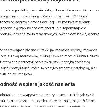
ogata w produkty pełnoziarniste, zdrowe tłuszcze roślinne oraz
ęcego na rzecz roślinnego. Zamiana zaledwie 5% energii
 znacząco poprawia proces owulacji. Do koszyka regularnie
 zapewniają stabilny poziom energii. Nie zapominajcie o
a, brokuły, nasiona roślin strączkowych, owoce cytrusowe, a także
ty poprawiające płodność, takie jak makaron sojowy, makaron
idory, surową marchewkę, cukinię i świeże morele. Oliwa z oliwek
 czerwone porzeczki, natka pietruszki i papryka dostarczą
ich i brazylijskich, które są nie tylko smaczną przekąską, ale i
się do roli rodziców.
płodność wspiera jakość nasienia
adnikach poprawiających parametry nasienia, takich jak
cynk
,
stki dyni i nasiona słonecznika, które są znakomitym źródłem
ynki czy śledzie, dostarczające cennych kwasów Omega-3.